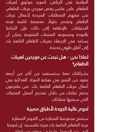
الصاخبة في الرياض، كمورد موثوق لعربات
الطعام. على عكس بعض موردي عربات الطعام،
نحن نتفهم المتطلبات الفريدة لأعمال عربات
الطعام ونقدم حلولاً مخصصة لتلبية هذه
الاحتياجات. بالإضافة إلى ذلك، فإن التزامنا
بالجودة ومجموعة المنتجات المتنوعة يمكن أن
يساعد في الارتقاء بعربات الطعام الخاصة بك
إلى آفاق طهي جديدة.
لماذا نحن - هل تبحث عن موردين لعربات
الطعام؟
بشراكتك معنا ستستفيد من أكثر من أربعة
عقود من التميز في صناعة المواد الغذائية في
أعمال عربات الطعام الخاصة بك. نحن ملتزمون
بدعم نجاحك من خلال تقديم أفضل المنتجات
التي سيحبها عملائك.
لحوم عالية الجودة لأطباق مميزة
ستمنح مجموعتنا المختارة من اللحوم الممتازة
عربة الطعام الخاصة بك ميزة تنافسية. إن لحومنا
التي يتم الحصول عليها من مصادر مسؤولة