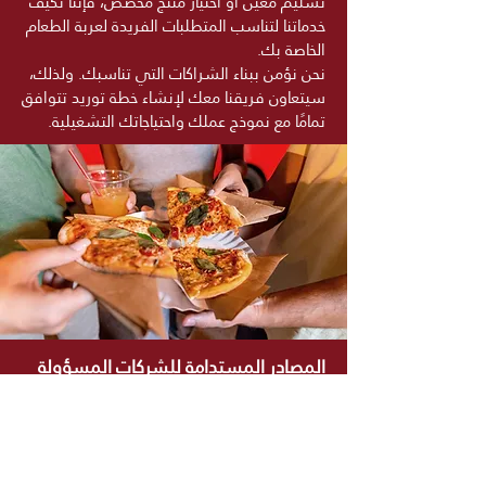
تسليم معين أو اختيار منتج مخصص، فإننا نكيف
خدماتنا لتناسب المتطلبات الفريدة لعربة الطعام
الخاصة بك.
نحن نؤمن ببناء الشراكات التي تناسبك. ولذلك،
سيتعاون فريقنا معك لإنشاء خطة توريد تتوافق
تمامًا مع نموذج عملك واحتياجاتك التشغيلية.
المصادر المستدامة للشركات المسؤولة
في أسواق فرسان، نحن ملتزمون بالممارسات
التجارية المسؤولة. نحن نضمن أن يتم الحصول
على جميع منتجاتنا بشكل مستدام وأخلاقي،
مما يساهم في تحقيق هدفنا المشترك